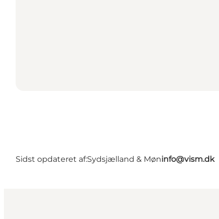
Sidst opdateret af:
Sydsjælland & Møn
info@vism.dk