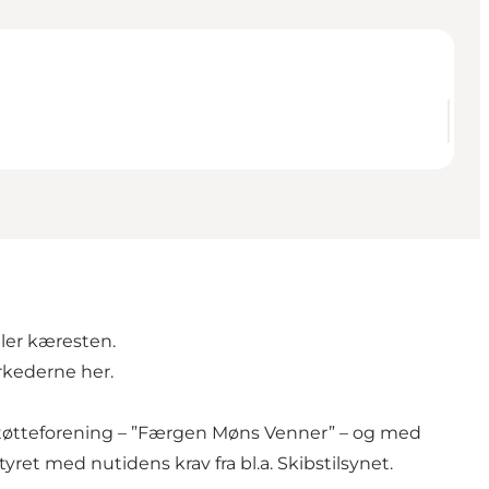
ller kæresten.
arkederne
her
.
n støtteforening – ”Færgen Møns Venner” – og med
ret med nutidens krav fra bl.a. Skibstilsynet.