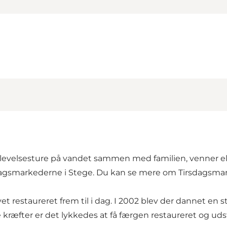
oplevelsesture på vandet sammen med familien, venner e
rsdagsmarkederne i Stege. Du kan se mere om Tirsdagsm
et restaureret frem til i dag. I 2002 blev der dannet e
kræfter er det lykkedes at få færgen restaureret og udsty