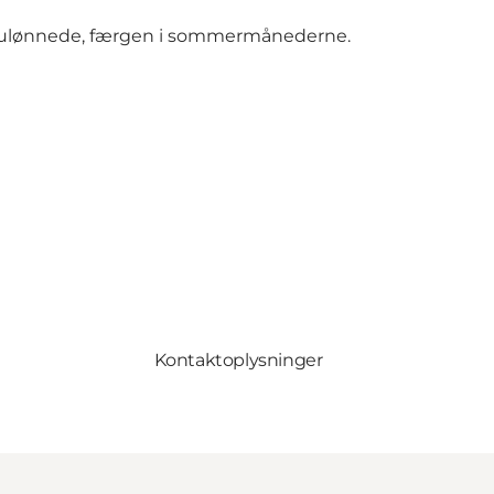
lle ulønnede, færgen i sommermånederne.
Kontaktoplysninger