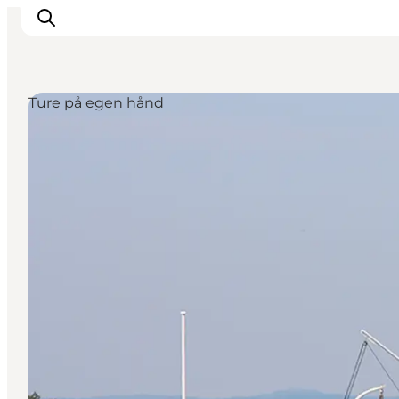
Ture på egen hånd
Inspiration
Destinationer
Oplevelser
Overnatning
Planlæg ferien