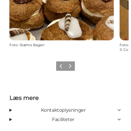
Foto
:
Stæhrs Bageri
Foto
:
©
Col
Forrige
Næste
Læs mere
Kontaktoplysninger
Faciliteter