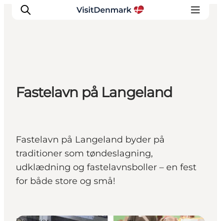
Inspiration
Fastelavn på Langeland
Destinationer
Oplevelser
Overnatning
Planlæg ferien
Fastelavn på Langeland byder på
traditioner som tøndeslagning,
udklædning og fastelavnsboller – en fest
for både store og små!