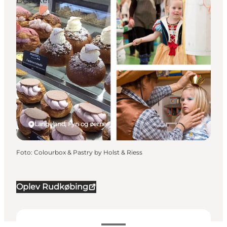
Det sker
Langeland, Fyn og øerne
Foto
:
Colourbox & Pastry by Holst & Riess
Oplev Rudkøbing