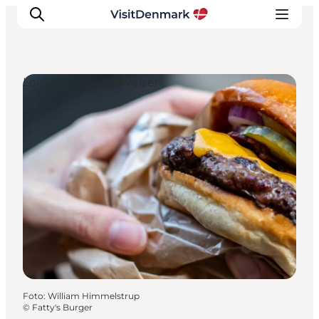
Lokale smagsoplevelser
Inspiration
Destinationer
Oplevelser
Overnatning
Planlæg ferien
Foto
:
William Himmelstrup
©
Fatty's Burger