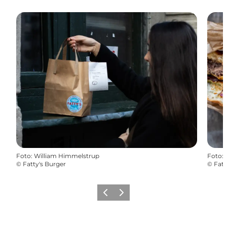
Foto
:
William Himmelstrup
Foto
:
©
Fatty's Burger
©
Fatt
Forrige
Næste