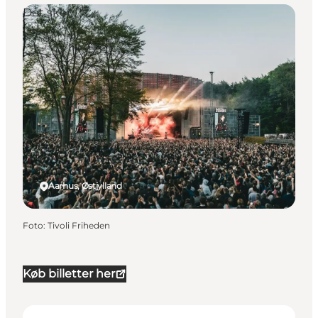
Det sker
Aarhus, Østjylland
Foto
:
Tivoli Friheden
Køb billetter her