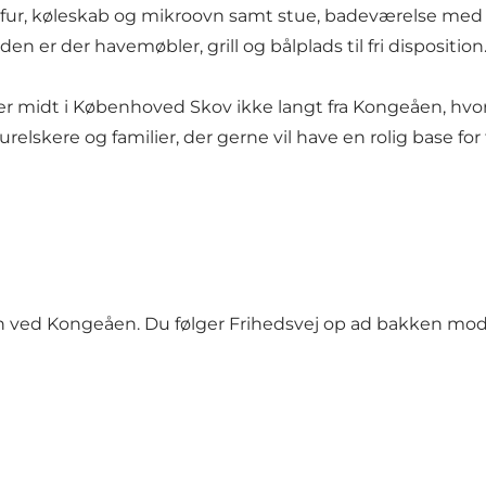
fur, køleskab og mikroovn samt stue, badeværelse med b
en er der havemøbler, grill og bålplads til fri disposition
er midt i Københoved Skov ikke langt fra Kongeåen, hvor
turelskere og familier, der gerne vil have en rolig base fo
en ved Kongeåen. Du følger Frihedsvej op ad bakken 