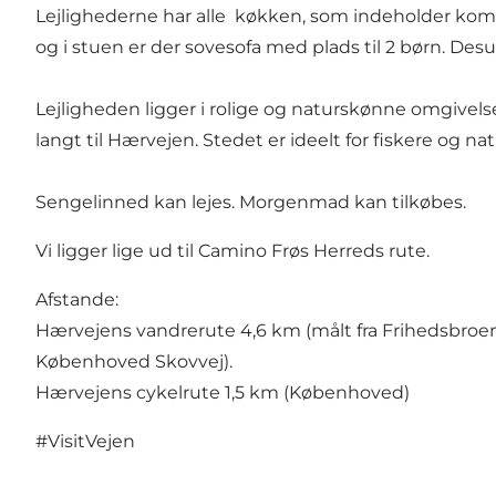
Lejlighederne har alle køkken, som indeholder kom
og i stuen er der sovesofa med plads til 2 børn. Desud
Lejligheden ligger i rolige og naturskønne omgivels
langt til Hærvejen. Stedet er ideelt for fiskere og na
Sengelinned kan lejes. Morgenmad kan tilkøbes.
Vi ligger lige ud til Camino Frøs Herreds rute.
Afstande:
Hærvejens vandrerute 4,6 km (målt fra Frihedsbro
Københoved Skovvej).
Hærvejens cykelrute 1,5 km (Københoved)
#VisitVejen