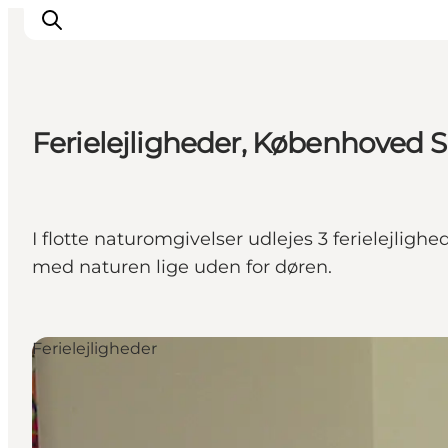
Ferielejligheder, Københoved 
Inspiration
Destinationer
Oplevelser
I flotte naturomgivelser udlejes 3 ferielejligh
Overnatning
med naturen lige uden for døren.
Planlæg ferien
Ferielejligheder