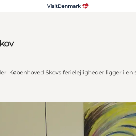
Skov
eder. Københoved Skovs ferielejligheder ligger i e