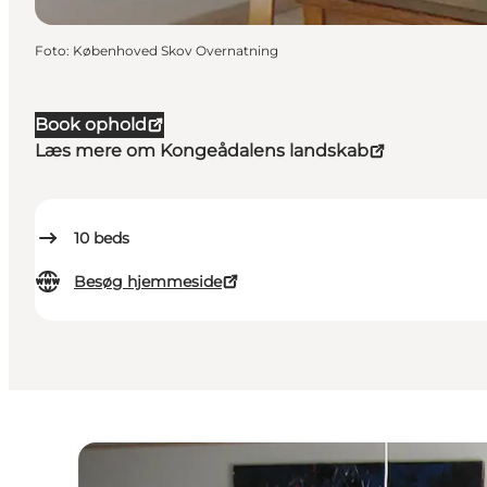
Foto
:
Københoved Skov Overnatning
Book ophold
Læs mere om Kongeådalens landskab
10
beds
Besøg hjemmeside