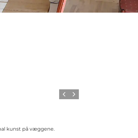
Forrige
Næste
iginal kunst på væggene.