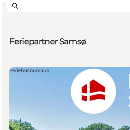
Feriepartner Samsø
Inspiration
Destinationer
Oplevelser
Feriehusbureauer
Overnatning
Planlæg ferien