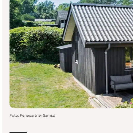
Foto
:
Feriepartner Samsø