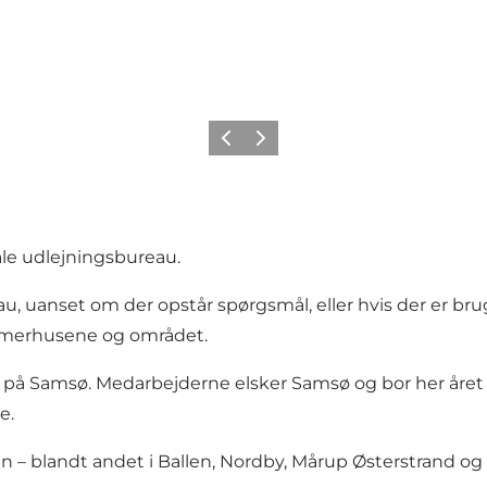
Forrige
Næste
le udlejningsbureau.
u, uanset om der opstår spørgsmål, eller hvis der er bru
mmerhusene og området.
 på Samsø. Medarbejderne elsker Samsø og bor her året ru
e.
– blandt andet i Ballen, Nordby, Mårup Østerstrand og