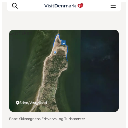
Lystfiskeri
Inspiration
Destinationer
Oplevelser
Overnatning
Planlæg ferien
Skive, Vestjylland
Foto
:
Skiveegnens Erhvervs- og Turistcenter