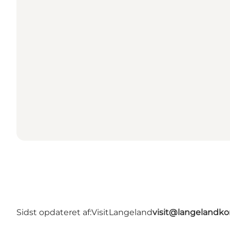
Sidst opdateret af:
VisitLangeland
visit@langeland