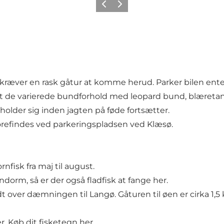
Forrige
Næste
et kræver en rask gåtur at komme herud. Parker bilen enten
det de varierede bundforhold med leopard bund, blæreta
pholder sig inden jagten på føde fortsætter.
forefindes ved parkeringspladsen ved Klæsø.
fisk fra maj til august.
dorm, så er der også fladfisk at fange her.
ver dæmningen til Langø. Gåturen til øen er cirka 1,5
er.
Køb dit fisketegn her