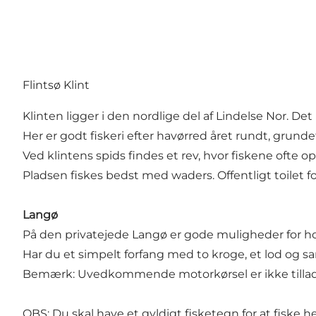
Flintsø Klint
Klinten ligger i den nordlige del af Lindelse Nor. D
Her er godt fiskeri efter havørred året rundt, grun
Ved klintens spids findes et rev, hvor fiskene ofte o
Pladsen fiskes bedst med waders. Offentligt toilet 
Langø
På den privatejede Langø er gode muligheder for horn
Har du et simpelt forfang med to kroge, et lod og san
Bemærk: Uvedkommende motorkørsel er ikke tilladt o
OBS: Du skal have et gyldigt fisketegn for at fiske h