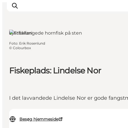
Lystfiskeri
Foto
:
Erik Rosenlund
Inspiration
©
Colourbox
Destinationer
Oplevelser
Fiskeplads: Lindelse Nor
Overnatning
Planlæg ferien
I det lavvandede Lindelse Nor er gode fangstm
Besøg hjemmeside