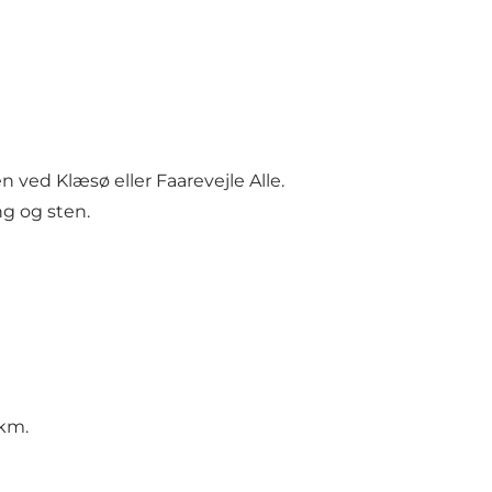
 ved Klæsø eller Faarevejle Alle.
ng og sten.
 km.