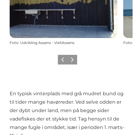
Foto
:
Udvikling Assens - VisitAssens
Foto
:
Forrige
Næste
En typisk vinterplads med grå mudret bund og
til tider mange havørreder. Ved selve odden er
der dybt under land, men på begge sider
vadefiskes der et stykke tid. Tag hensyn til de
mange fugle i området, især i perioden 1. marts-