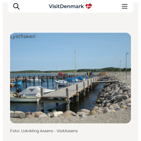
Lystfiskeri
Inspiration
Destinationer
Oplevelser
Overnatning
Planlæg ferien
Foto
:
Udvikling Assens - VisitAssens