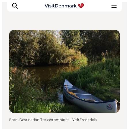
Lystfiskeri
Inspiration
Destinationer
Oplevelser
Overnatning
Planlæg ferien
Foto
:
Destination Trekantområdet – VisitFredericia