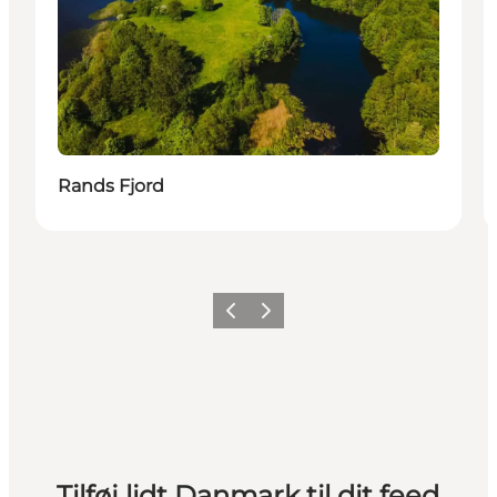
Rands Fjord
Forrige
Næste
Tilføj lidt Danmark til dit feed