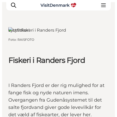
Randers, Østjylland
Lystfiskeri
Foto
:
RAISFOTO
Inspiration
Destinationer
Oplevelser
Fiskeri i Randers Fjord
Overnatning
Planlæg ferien
I Randers Fjord er der rig mulighed for at
fange fisk og nyde naturen imens.
Overgangen fra Gudenåsystemet til det
salte fjordvand giver gode levevilkår for
det væld af fiskearter, der lever her.