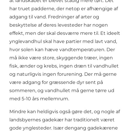
at landskabet er blevet stadig mere tørt. Det
har truet padderne, der netop er afhængige af
adgang til vand. Fredninger af arter og
beskyttelse af deres levesteder har nogen
effekt, men der skal desværre mere til. Et ideelt
ynglevandhul skal have partier med lavt vand,
hvor solen kan hæve vandtemperaturen. Der
må ikke være store, skyggende træer, ingen
fisk, ænder og krebs, ingen dræn til vandhullet
og naturligvis ingen forurening. Der må gerne
være adgang for græssende dyr sent på
sommeren, og vandhullet må gerne tørre ud
med 5-10 års mellemrum.
Mindre kan heldigvis også gøre det, og nogle af
landsbyernes gadekær har traditionelt været
gode ynglesteder. Især dengang gadekærene