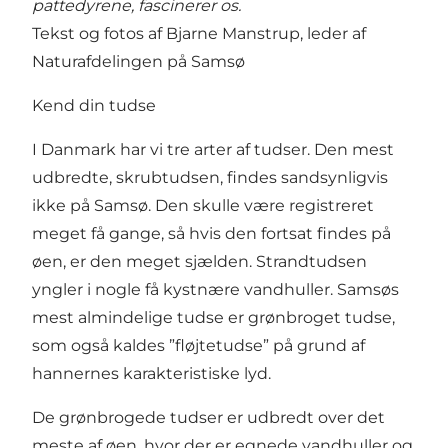
pattedyrene, fascinerer os.
Tekst og fotos af Bjarne Manstrup, leder af
Naturafdelingen på Samsø
Kend din tudse
I Danmark har vi tre arter af tudser. Den mest
udbredte, skrubtudsen, findes sandsynligvis
ikke på Samsø. Den skulle være registreret
meget få gange, så hvis den fortsat findes på
øen, er den meget sjælden. Strandtudsen
yngler i nogle få kystnære vandhuller. Samsøs
mest almindelige tudse er grønbroget tudse,
som også kaldes ”fløjtetudse” på grund af
hannernes karakteristiske lyd.
De grønbrogede tudser er udbredt over det
meste af øen, hvor der er egnede vandhuller og