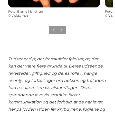
Foto
:
Bjarne Manstrup
Foto
:
©
VisitSamsø
©
Vis
Forrige
Næste
Tudser er dyr, der fremkalder følelser, og det
kan der være flere grunde til. Deres udseende,
levesteder, giftighed og deres rolle i mange
eventyr og fortællinger om hekseri og trolddom
kan resultere i en vis afstandtagen. Deres
spændende levevis, smukke farver,
kommunikation og det forhold, at de har levet
her på jorden i tiden før krybdyrene, fuglene og