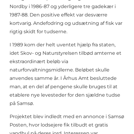
Nordby i 1986-87 og yderligere tre gadekær i
1987-88. Den positive effekt var desværre
kortvarig. Andefodring og udsætning af fisk var
rigtig skidt for tudserne.
I 1989 kom der helt uventet hjælp fra staten,
idet Skov- og Naturstyrelsen tilbød amterne et
ekstraordinært beløb via
naturforvaltningsmidlerne. Beløbet skulle
anvendes samme år. I Århus Amt besluttede
man, at en del af pengene skulle bruges til at
etablere nye levesteder for den sjældne tudse
på Samsø.
Projektet blev indledt med en annonce i Samsø
Posten, hvor lodsejere fik tilbudt et gratis
vandhul på deres jord. Interessen var