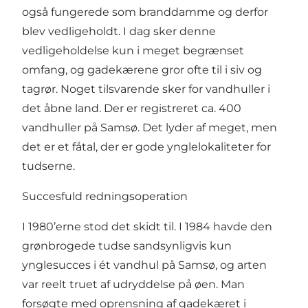
også fungerede som branddamme og derfor
blev vedligeholdt. I dag sker denne
vedligeholdelse kun i meget begrænset
omfang, og gadekærene gror ofte til i siv og
tagrør. Noget tilsvarende sker for vandhuller i
det åbne land. Der er registreret ca. 400
vandhuller på Samsø. Det lyder af meget, men
det er et fåtal, der er gode ynglelokaliteter for
tudserne.
Succesfuld redningsoperation
I 1980’erne stod det skidt til. I 1984 havde den
grønbrogede tudse sandsynligvis kun
ynglesucces i ét vandhul på Samsø, og arten
var reelt truet af udryddelse på øen. Man
forsøgte med oprensning af gadekæret i