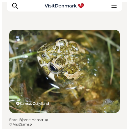
Naturområder
Inspiration
Destinationer
Oplevelser
Overnatning
Planlæg ferien
Samsø, Østjylland
Foto
:
Bjarne Manstrup
©
VisitSamsø