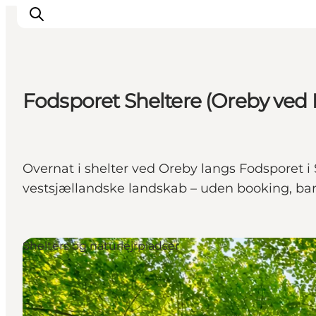
Fodsporet Sheltere (Oreby ved
Inspiration
Destinationer
Oplevelser
Overnat i shelter ved Oreby langs Fodsporet i
Overnatning
vestsjællandske landskab – uden booking, ba
Planlæg ferien
Shelters og naturlejrpladser