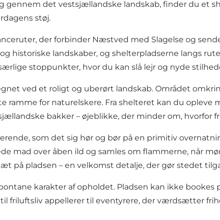
g gennem det vestsjællandske landskab, finder du et shel
erdagens støj.
anceruter, der forbinder Næstved med Slagelse og sende
og historiske landskaber, og shelterpladserne langs rute
 særlige stoppunkter, hvor du kan slå lejr og nyde stil
gnet ved et roligt og uberørt landskab. Området omkri
ekte ramme for naturelskere. Fra shelteret kan du opleve 
ællandske bakker – øjeblikke, der minder om, hvorfor fril
ende, som det sig hør og bør på en primitiv overnatnings
erede mad over åben ild og samles om flammerne, når mørk
tæt på pladsen – en velkomst detalje, der gør stedet til
pontane karakter af opholdet. Pladsen kan ikke bookes p
til friluftsliv appellerer til eventyrere, der værdsætter