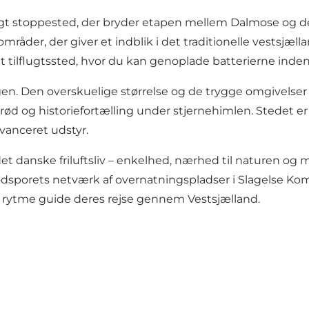
igt stoppested, der bryder etapen mellem Dalmose og de
råder, der giver et indblik i det traditionelle vestsjæl
t tilflugtssted, hvor du kan genoplade batterierne ind
n. Den overskuelige størrelse og de trygge omgivelser 
d og historiefortælling under stjernehimlen. Stedet er 
vanceret udstyr.
danske friluftsliv – enkelhed, nærhed til naturen og mu
af Fodsporets netværk af overnatningspladser i Slagelse 
ens rytme guide deres rejse gennem Vestsjælland.