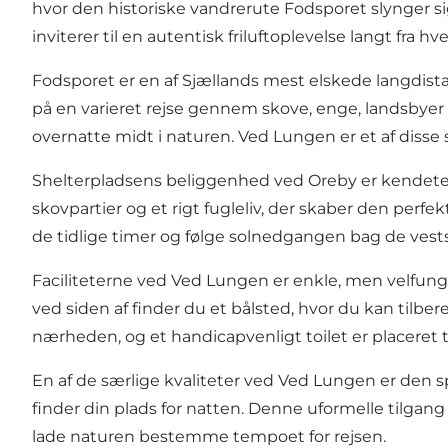
hvor den historiske vandrerute Fodsporet slynger si
inviterer til en autentisk friluftoplevelse langt fra hv
Fodsporet er en af Sjællands mest elskede langdist
på en varieret rejse gennem skove, enge, landsbyer 
overnatte midt i naturen. Ved Lungen er et af disse
Shelterpladsens beliggenhed ved Oreby er kendete
skovpartier og et rigt fugleliv, der skaber den perf
de tidlige timer og følge solnedgangen bag de vestsj
Faciliteterne ved Ved Lungen er enkle, men velfunger
ved siden af finder du et bålsted, hvor du kan tilb
nærheden, og et handicapvenligt toilet er placeret 
En af de særlige kvaliteter ved Ved Lungen er den s
finder din plads for natten. Denne uformelle tilgang 
lade naturen bestemme tempoet for rejsen.