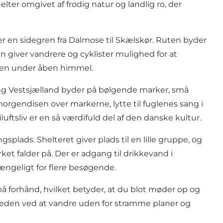
ter omgivet af frodig natur og landlig ro, der
r en sidegren fra Dalmose til Skælskør. Ruten byder
n giver vandrere og cyklister mulighed for at
heden under åben himmel.
ng
Vestsjælland
byder på bølgende marker, små
morgendisen over markerne, lytte til fuglenes sang i
uftsliv er en så værdifuld del af den danske kultur.
plads. Shelteret giver plads til en lille gruppe, og
et falder på. Der er adgang til drikkevand i
gængeligt for flere besøgende.
å forhånd, hvilket betyder, at du blot møder op og
 friheden ved at vandre uden for stramme planer og