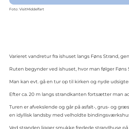
Foto
:
VisitMiddelfart
Varieret vandretur fra ishuset langs Føns Strand, g
Ruten begynder ved ishuset, hvor man følger Føns S
Man kan evt. gå en tur op til kirken og nyde udsigt
Efter ca. 20 m langs strandkanten fortsætter man ad
Turen er afvekslende og går på asfalt-, grus- og g
en idyllisk landsby med velholdte bindingsværkshu
Ved stranden ligger smukke fredede strandhuse på å