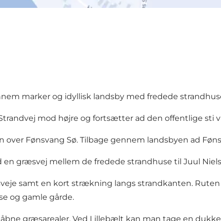
ennem marker og idyllisk landsby med fredede strandhus
trandvej mod højre og fortsætter ad den offentlige sti 
en over Fønsvang Sø. Tilbage gennem landsbyen ad Fønsve
 en græsvej mellem de fredede strandhuse til Juul Niels
ræsveje samt en kort strækning langs strandkanten. Rut
se og gamle gårde.
bne græsarealer. Ved Lillebælt kan man tage en dukker