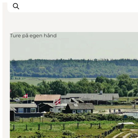
Ture på egen hånd
Inspiration
Destinationer
Oplevelser
Overnatning
Planlæg ferien