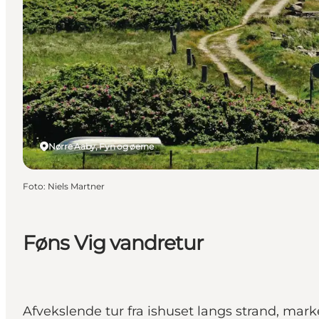
Nørre Aaby, Fyn og øerne
Foto
:
Niels Martner
Føns Vig vandretur
Afvekslende tur fra ishuset langs strand, mark