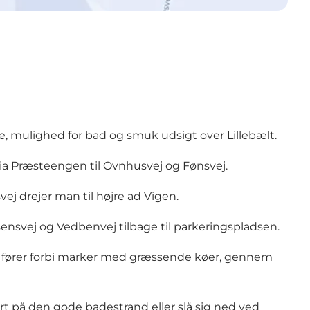
e, mulighed for bad og smuk udsigt over Lillebælt.
via Præsteengen til Ovnhusvej og Fønsvej.
j drejer man til højre ad Vigen.
ensvej og Vedbenvej tilbage til parkeringspladsen.
en fører forbi marker med græssende køer, gennem
t på den gode badestrand eller slå sig ned ved