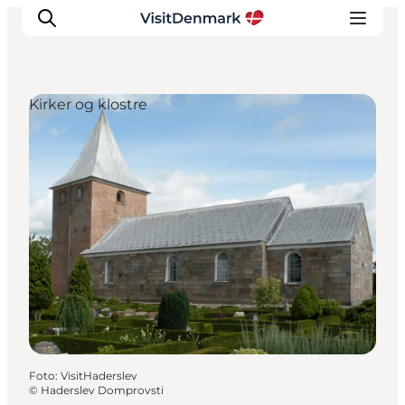
Kirker og klostre
Inspiration
Destinationer
Oplevelser
Overnatning
Planlæg ferien
Foto
:
VisitHaderslev
©
Haderslev Domprovsti