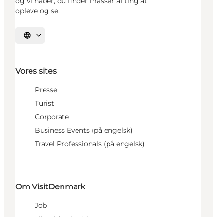
og vi håber, du finder masser af ting at
opleve og se.
Vælg sprog
Vores sites
Presse
Turist
Corporate
Business Events (på engelsk)
Travel Professionals (på engelsk)
Om VisitDenmark
Job