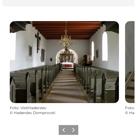
Foto
:
VisitHaderslev
Foto
:
©
Haderslev Domprovsti
©
Had
Forrige
Næste