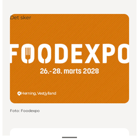
Det sker
Herning, Vestjylland
Foto
:
Foodexpo