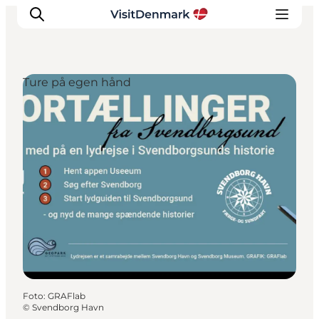
Ture på egen hånd
Inspiration
Destinationer
Oplevelser
Overnatning
Planlæg ferien
Foto
:
GRAFlab
©
Svendborg Havn