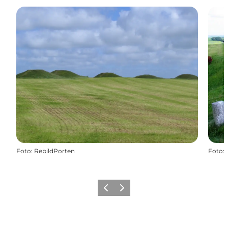
Foto
:
RebildPorten
Foto
:
Forrige
Næste