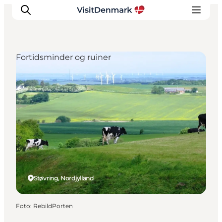
Fortidsminder og ruiner
Inspiration
Destinationer
Oplevelser
Overnatning
Planlæg ferien
Støvring, Nordjylland
Foto
:
RebildPorten