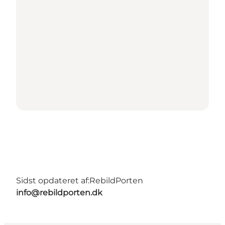
Sidst opdateret af:
RebildPorten
info@rebildporten.dk