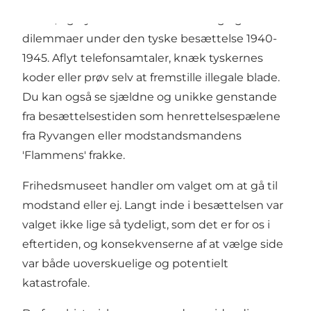
nazist, og dyk ned i deres svære valg og
dilemmaer under den tyske besættelse 1940-
1945. Aflyt telefonsamtaler, knæk tyskernes
koder eller prøv selv at fremstille illegale blade.
Du kan også se sjældne og unikke genstande
fra besættelsestiden som henrettelsespælene
fra Ryvangen eller modstandsmandens
'Flammens' frakke.
Frihedsmuseet handler om valget om at gå til
modstand eller ej. Langt inde i besættelsen var
valget ikke lige så tydeligt, som det er for os i
eftertiden, og konsekvenserne af at vælge side
var både uoverskuelige og potentielt
katastrofale.