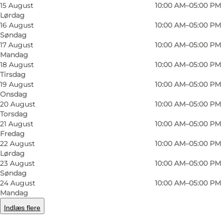
15 August
10:00 AM–05:00 PM
Lørdag
16 August
10:00 AM–05:00 PM
Søndag
17 August
10:00 AM–05:00 PM
Mandag
18 August
10:00 AM–05:00 PM
Tirsdag
19 August
10:00 AM–05:00 PM
Onsdag
Foto
:
Frihedsmuseet
Foto
:
20 August
10:00 AM–05:00 PM
Torsdag
21 August
10:00 AM–05:00 PM
Forrige
Næste
Fredag
22 August
10:00 AM–05:00 PM
Lørdag
23 August
10:00 AM–05:00 PM
Søndag
24 August
10:00 AM–05:00 PM
Gå under jorden, og oplev Danmark under
Mandag
Anden Verdenskrig.
Indlæs flere
Mød fire modstandskæmpere og en dansk