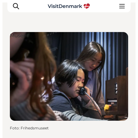
Museer
Inspiration
Destinationer
Oplevelser
Overnatning
Planlæg ferien
Foto
:
Frihedsmuseet