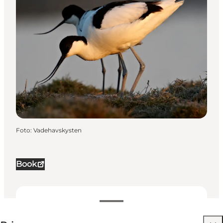
Foto
:
Vadehavskysten
Book
500 DKK