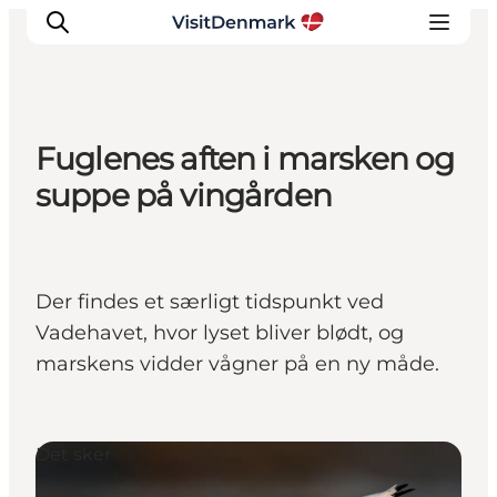
Fuglenes aften i marsken og
Inspiration
suppe på vingården
Destinationer
Oplevelser
Overnatning
Der findes et særligt tidspunkt ved
Planlæg ferien
Vadehavet, hvor lyset bliver blødt, og
marskens vidder vågner på en ny måde.
Det sker