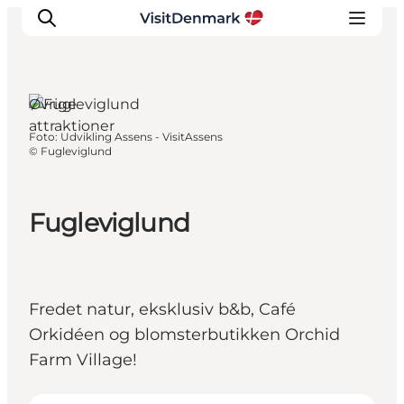
Vissenbjerg,
Fyn og øerne
Øvrige
attraktioner
Foto
:
Udvikling Assens - VisitAssens
Inspiration
©
Fugleviglund
Destinationer
Oplevelser
Fugleviglund
Overnatning
Planlæg ferien
Fredet natur, eksklusiv b&b, Café
Orkidéen og blomsterbutikken Orchid
Farm Village!