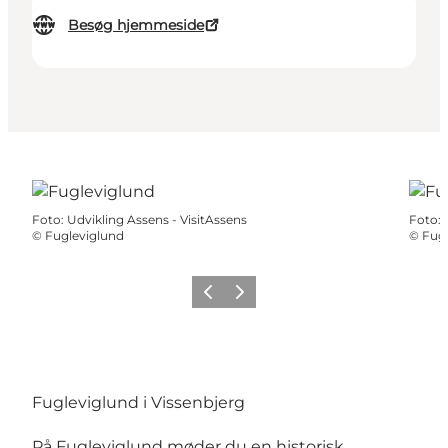
Besøg hjemmeside
Foto
:
Udvikling Assens - VisitAssens
Foto
:
©
Fugleviglund
©
Fugl
Forrige
Næste
Fugleviglund i Vissenbjerg
På Fugleviglund møder du en historisk