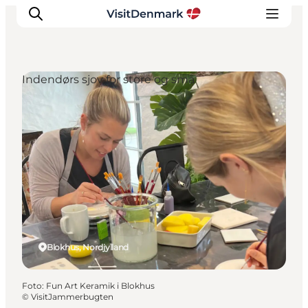
Indendørs sjov for store og små
Inspiration
Destinationer
Oplevelser
Overnatning
Planlæg ferien
Blokhus, Nordjylland
Foto
:
Fun Art Keramik i Blokhus
©
VisitJammerbugten