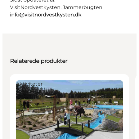
VisitNordvestkysten, Jammerbugten
info@visitnordvestkysten.dk
Relaterede produkter
Aktiviteter