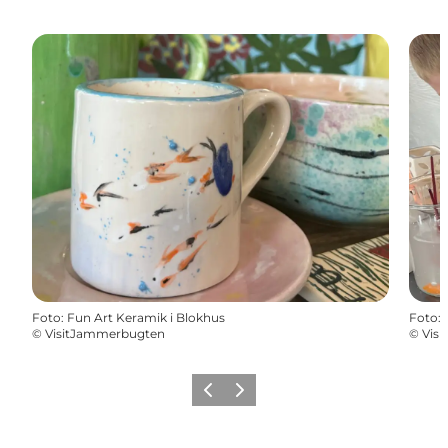
Foto
:
Fun Art Keramik i Blokhus
Foto
:
©
VisitJammerbugten
©
Vis
Forrige
Næste