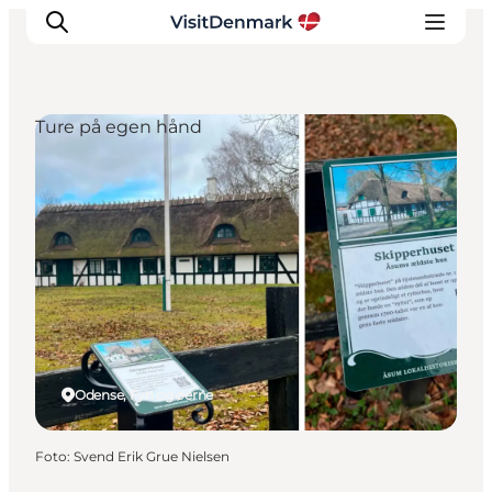
Ture på egen hånd
Inspiration
Destinationer
Oplevelser
Overnatning
Planlæg ferien
Odense, Fyn og øerne
Foto
:
Svend Erik Grue Nielsen