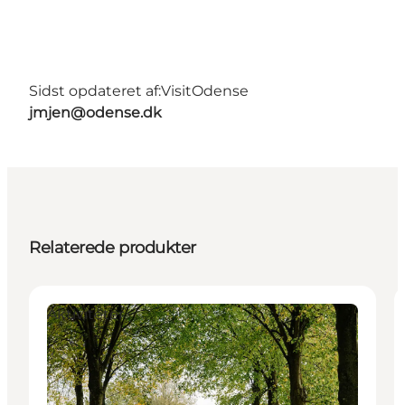
Sidst opdateret af:
VisitOdense
jmjen@odense.dk
Relaterede produkter
Aktiviteter