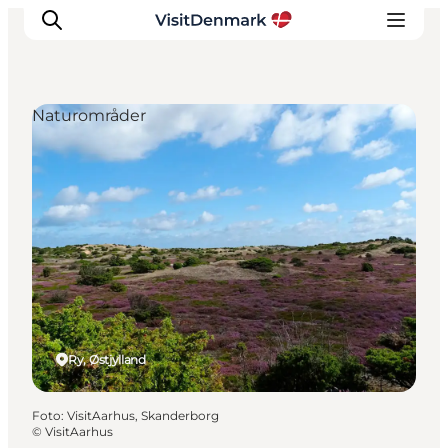
Naturområder
Inspiration
Destinationer
Oplevelser
Overnatning
Planlæg ferien
Ry, Østjylland
Foto
:
VisitAarhus, Skanderborg
©
VisitAarhus