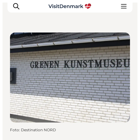
Gallerier og kunsthaller
Inspiration
Destinationer
Oplevelser
Overnatning
Planlæg ferien
Foto
:
Destination NORD