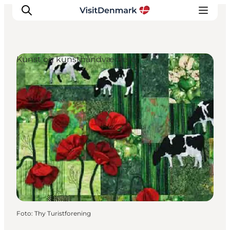
Kunst og kunsthåndværkere
Inspiration
Destinationer
Oplevelser
Overnatning
Planlæg ferien
Foto
:
Thy Turistforening