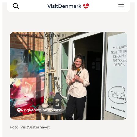
Gallerier og kunsthaller
Inspiration
Destinationer
Oplevelser
Overnatning
Planlæg ferien
Ringkøbing, Vestjylland
Foto
:
VisitVesterhavet