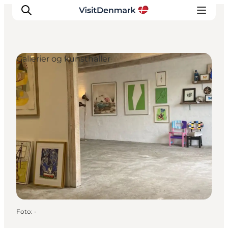
Gallerier og kunsthaller
Inspiration
Destinationer
Oplevelser
Overnatning
Planlæg ferien
Foto
:
-