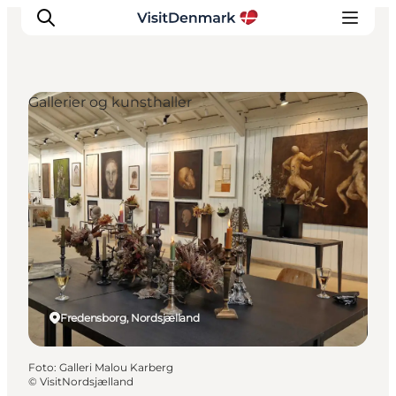
Gallerier og kunsthaller
Inspiration
Destinationer
Oplevelser
Overnatning
Planlæg ferien
Fredensborg, Nordsjælland
Foto
:
Galleri Malou Karberg
©
VisitNordsjælland