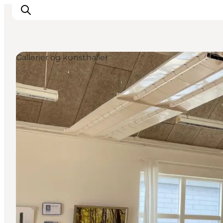
Gallerier og kunsthaller
Inspiration
Destinationer
Oplevelser
Overnatning
Planlæg ferien