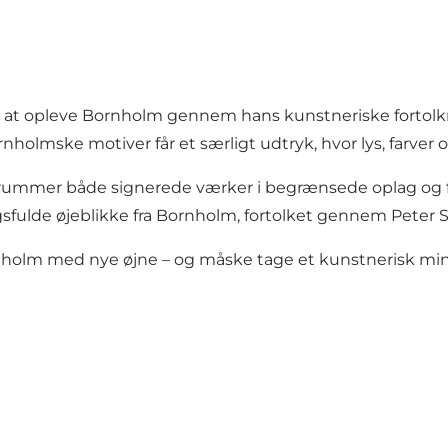
g til at opleve Bornholm gennem hans kunstneriske fortol
lmske motiver får et særligt udtryk, hvor lys, farver og
og rummer både signerede værker i begrænsede oplag og f
fulde øjeblikke fra Bornholm, fortolket gennem Peter Str
Bornholm med nye øjne – og måske tage et kunstnerisk 