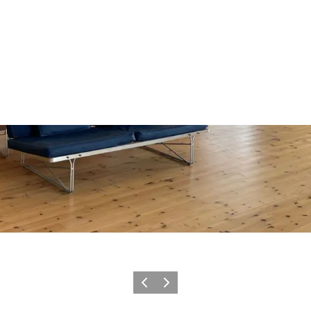
Forrige
Næste