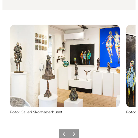
Foto
:
Galleri Skomagerhuset
Foto
:
Forrige
Næste