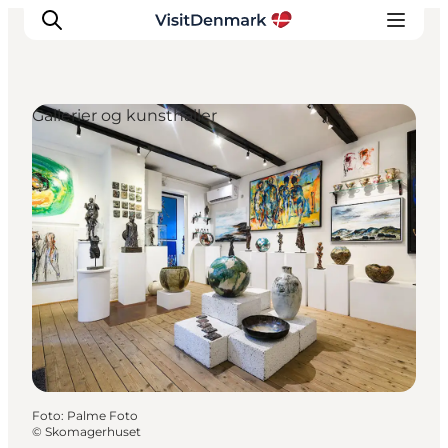
Gallerier og kunsthaller
Inspiration
Destinationer
Oplevelser
Overnatning
Planlæg ferien
Foto
:
Palme Foto
©
Skomagerhuset