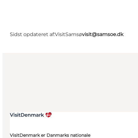
Sidst opdateret af:
VisitSamsø
visit@samsoe.dk
VisitDenmark er Danmarks nationale