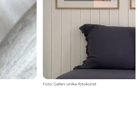
Foto
:
Galleri-unika-fotokunst