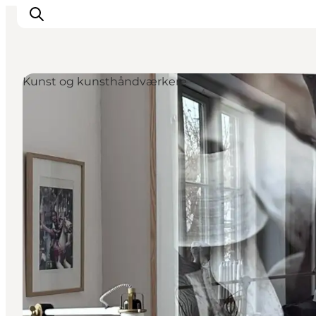
Kunst og kunsthåndværkere
Inspiration
Destinationer
Oplevelser
Overnatning
Planlæg ferien