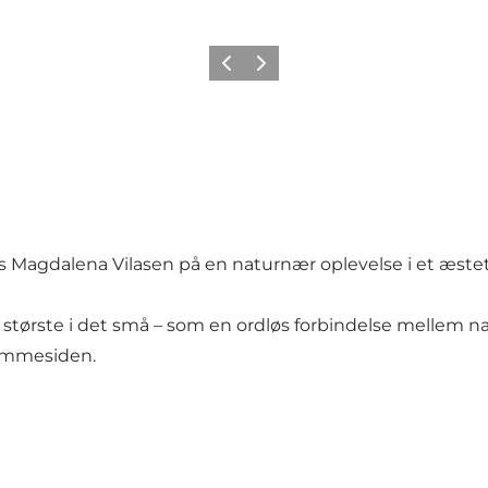
Forrige
Næste
ris Magdalena Vilasen på en naturnær oplevelse i et æste
t største i det små – som en ordløs forbindelse mellem 
hjemmesiden.