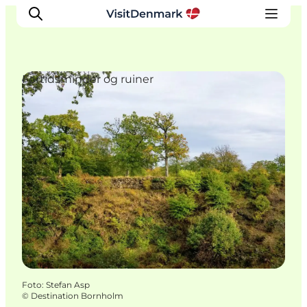
Fortidsminder og ruiner
Inspiration
Destinationer
Oplevelser
Overnatning
Planlæg ferien
Foto
:
Stefan Asp
©
Destination Bornholm