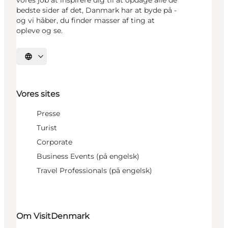
vores job at inspirere dig til at opdage alle de
bedste sider af det, Danmark har at byde på -
og vi håber, du finder masser af ting at
opleve og se.
Vælg sprog
Vores sites
Presse
Turist
Corporate
Business Events (på engelsk)
Travel Professionals (på engelsk)
Om VisitDenmark