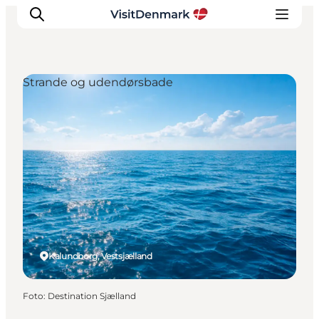
Strande og udendørsbade
Inspiration
Destinationer
Oplevelser
Overnatning
Planlæg ferien
Kalundborg, Vestsjælland
Foto
:
Destination Sjælland