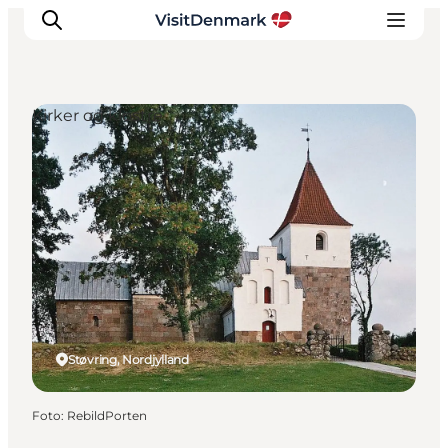
Kirker og klostre
Inspiration
Destinationer
Oplevelser
Overnatning
Planlæg ferien
Støvring, Nordjylland
Foto
:
RebildPorten