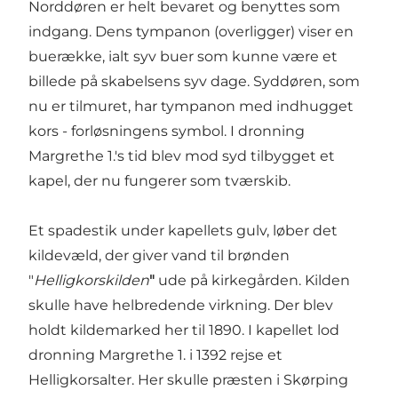
Norddøren er helt bevaret og benyttes som
indgang. Dens tympanon (overligger) viser en
buerække, ialt syv buer som kunne være et
billede på skabelsens syv dage. Syddøren, som
nu er tilmuret, har tympanon med indhugget
kors - forløsningens symbol. I dronning
Margrethe 1.'s tid blev mod syd tilbygget et
kapel, der nu fungerer som tværskib.
Et spadestik under kapellets gulv, løber det
kildevæld, der giver vand til brønden
"
Helligkorskilden
"
ude på kirkegården. Kilden
skulle have helbredende virkning. Der blev
holdt kildemarked her til 1890. I kapellet lod
dronning Margrethe 1. i 1392 rejse et
Helligkorsalter. Her skulle præsten i Skørping