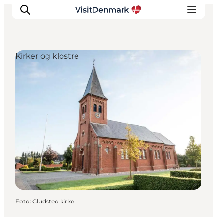
Kirker og klostre
Inspiration
Destinationer
Oplevelser
Overnatning
Planlæg ferien
Foto
:
Gludsted kirke