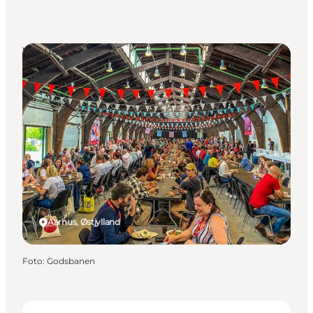
Venues
Aarhus, Østjylland
Foto
:
Godsbanen