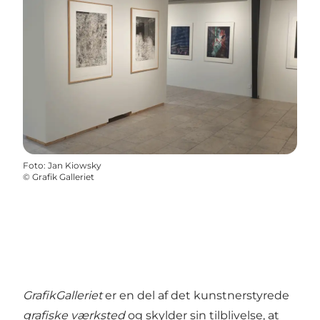
Foto
:
Jan Kiowsky
©
Grafik Galleriet
GrafikGalleriet
er en del af det kunstnerstyrede
grafiske værksted
og skylder sin tilblivelse, at