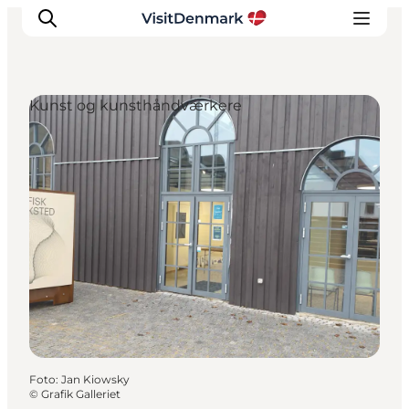
Kunst og kunsthåndværkere
Inspiration
Destinationer
Oplevelser
Overnatning
Planlæg ferien
Foto
:
Jan Kiowsky
©
Grafik Galleriet