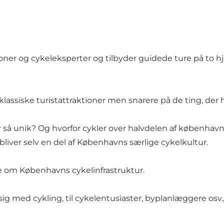
er og cykeleksperter og tilbyder guidede ture på to h
lassiske turistattraktioner men snarere på de ting, de
r så unik? Og hvorfor cykler over halvdelen af københa
er selv en del af Københavns særlige cykelkultur.
e om Københavns cykelinfrastruktur.
 sig med cykling, til cykelentusiaster, byplanlæggere osv.