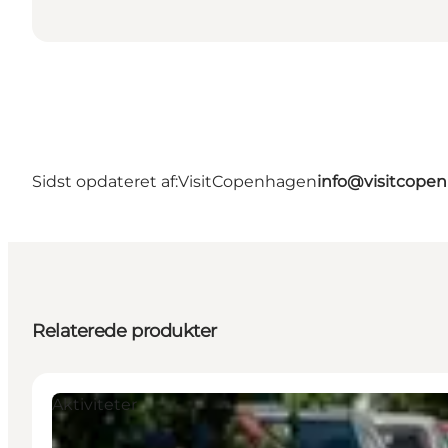
Sidst opdateret af:
VisitCopenhagen
info@visitcope
Relaterede produkter
Aktiviteter