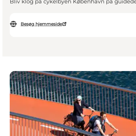
Bliv klog på cykelbyen København på guide
Besøg hjemmeside