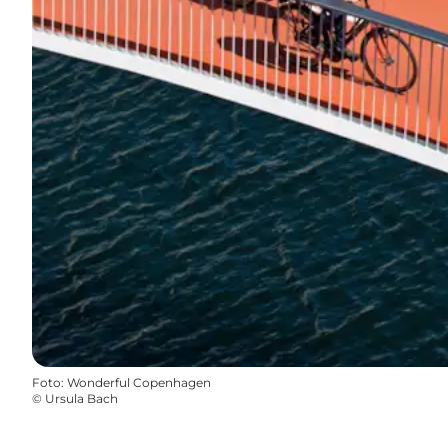
Foto
:
Wonderful Copenhagen
©
Ursula Bach