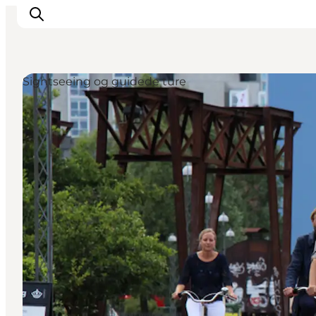
Sightseeing og guidede ture
Inspiration
Destinationer
Oplevelser
Overnatning
Planlæg ferien