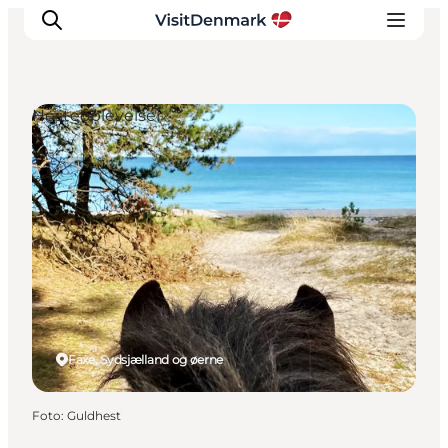
Hesteoplevelser
Inspiration
Destinationer
Oplevelser
Overnatning
Planlæg ferien
Faxe, Sydsjælland og øerne
Foto
:
Guldhest