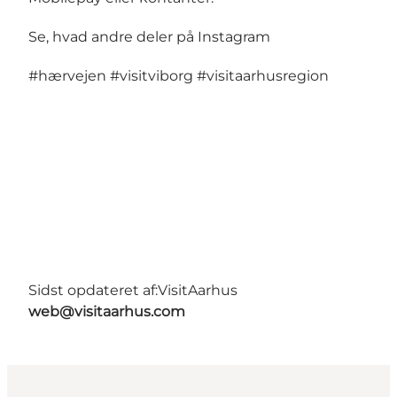
Se, hvad andre deler på Instagram
#hærvejen
#visitviborg
#visitaarhusregion
Sidst opdateret af:
VisitAarhus
web@visitaarhus.com