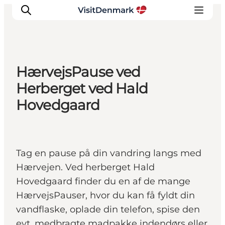
HærvejsPause ved
Inspiration
Herberget ved Hald
Destinationer
Hovedgaard
Oplevelser
Overnatning
Planlæg ferien
Tag en pause på din vandring langs med
Hærvejen. Ved herberget Hald
Hovedgaard finder du en af de mange
HærvejsPauser, hvor du kan få fyldt din
vandflaske, oplade din telefon, spise den
evt. medbragte madpakke indendørs eller