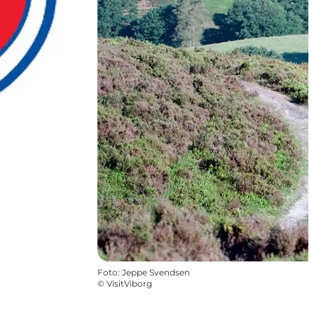
Foto
:
Jeppe Svendsen
©
VisitViborg