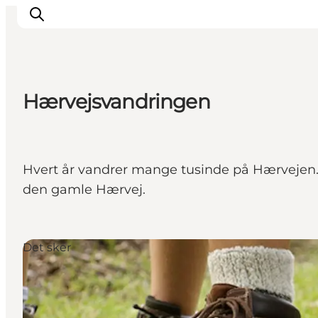
Hærvejsvandringen
Inspiration
Destinationer
Oplevelser
Hvert år vandrer mange tusinde på Hærvejen. 
Overnatning
den gamle Hærvej.
Planlæg ferien
Det sker