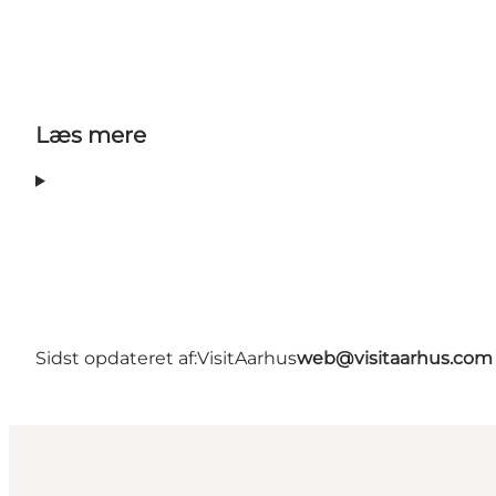
Læs mere
Sidst opdateret af:
VisitAarhus
web@visitaarhus.com