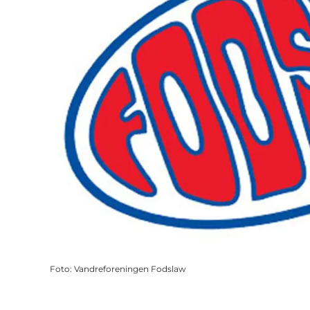
Foto
:
Vandreforeningen Fodslaw