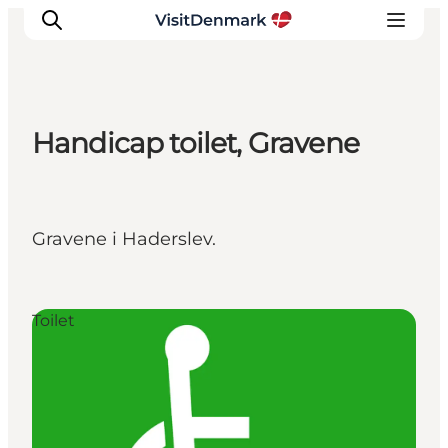
Handicap toilet, Gravene
Inspiration
Destinationer
Oplevelser
Gravene i Haderslev.
Overnatning
Planlæg ferien
Toilet