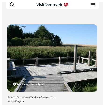
Lystfiskeri
Inspiration
Destinationer
Oplevelser
Overnatning
Planlæg ferien
Skodborg, Sydjylland
Foto
:
Visit Vejen Turistinformation
©
VisitVejen