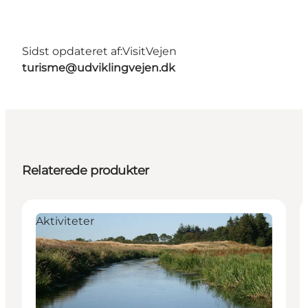
Sidst opdateret af:
VisitVejen
turisme@udviklingvejen.dk
Relaterede produkter
Aktiviteter