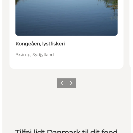
Kongeåen, lystfiskeri
Brørup, Sydjylland
Forrige
Næste
Tilføj lidt Danmark til dit feed