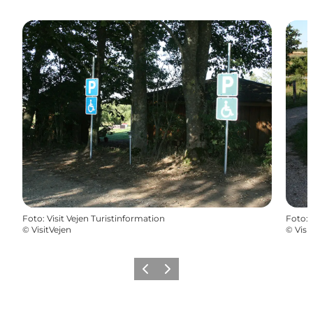
Foto
:
Visit Vejen Turistinformation
Foto
:
©
VisitVejen
©
Visi
Forrige
Næste