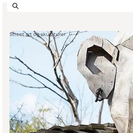
Street art og skulpturer
Inspiration
Destinationer
Oplevelser
Overnatning
Planlæg ferien