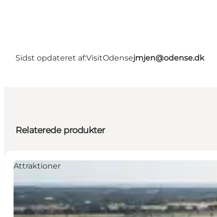
Sidst opdateret af:
VisitOdense
jmjen@odense.dk
Relaterede produkter
Attraktioner