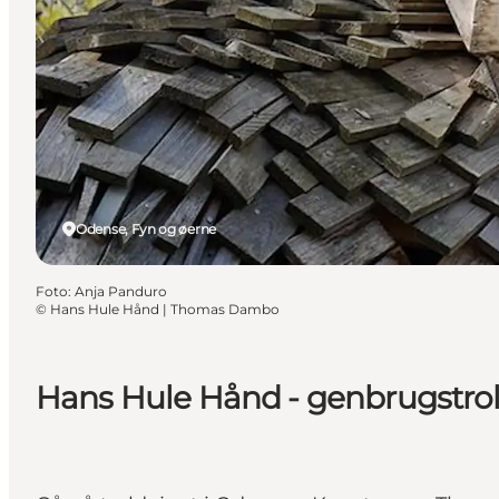
Odense, Fyn og øerne
Foto
:
Anja Panduro
©
Hans Hule Hånd | Thomas Dambo
Hans Hule Hånd - genbrugstro