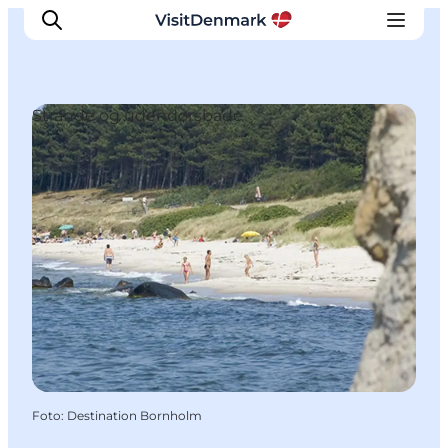
Strande og udendørsbade
Inspiration
Destinationer
Oplevelser
Overnatning
Planlæg ferien
Foto
:
Destination Bornholm