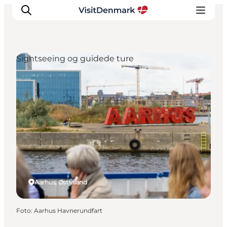
Sightseeing og guidede ture
Inspiration
Destinationer
Oplevelser
Overnatning
Planlæg ferien
Aarhus, Østjylland
Foto
:
Aarhus Havnerundfart