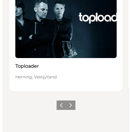
Toploader
Herning, Vestjylland
Forrige
Næste