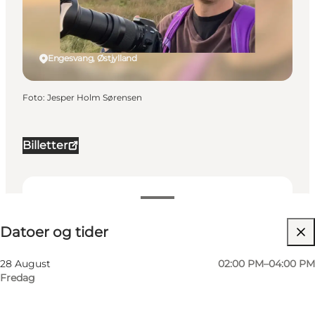
Engesvang, Østjylland
Foto
:
Jesper Holm Sørensen
Billetter
Datoer og tider
Datoer og tider
Besøg hjemmeside
Min virksomhed, Mig selv, Min partner, Venner,
28 August
02:00 PM–04:00 PM
Børn
Fredag