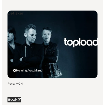
Det sker
Herning, Vestjylland
Foto
:
MCH
Book