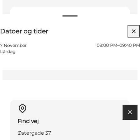
Datoer og tider
Datoer og tider
Besøg hjemmeside
Min virksomhed, Mig selv, Min partner, Venner,
7 November
08:00 PM–09:40 PM
Børn
Lørdag
Find vej
Østergade 37