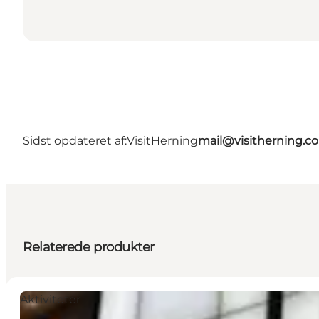
Sidst opdateret af:
VisitHerning
mail@visitherning.c
Relaterede produkter
Aktiviteter