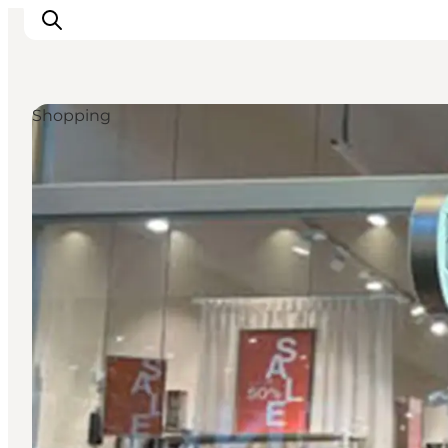
Shopping
Inspiration
Destinationer
Oplevelser
Overnatning
Planlæg ferien